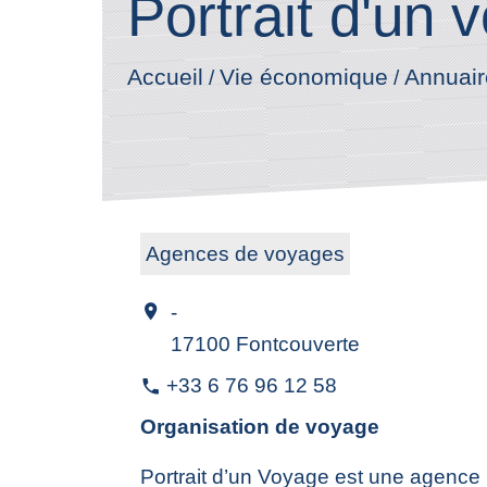
Portrait d'un 
Accueil
Annuair
Vie économique
/
/
Agences de voyages
-
location_on
17100 Fontcouverte
+33 6 76 96 12 58
phone
Organisation de voyage
Portrait d’un Voyage est une agence 