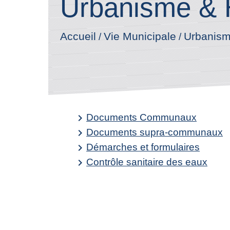
Urbanisme & 
Accueil
Vie Municipale
Urbanism
/
/
Documents Communaux
keyboard_arrow_right
Documents supra-communaux
keyboard_arrow_right
Démarches et formulaires
keyboard_arrow_right
Contrôle sanitaire des eaux
keyboard_arrow_right