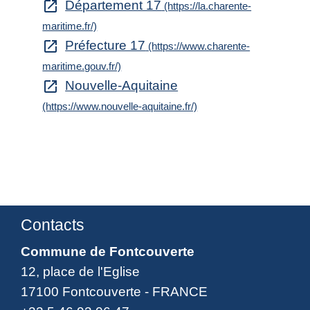
Département 17
open_in_new
(https://la.charente-
maritime.fr/)
Préfecture 17
open_in_new
(https://www.charente-
maritime.gouv.fr/)
Nouvelle-Aquitaine
open_in_new
(https://www.nouvelle-aquitaine.fr/)
Contacts
Commune de Fontcouverte
12, place de l'Eglise
17100 Fontcouverte - FRANCE