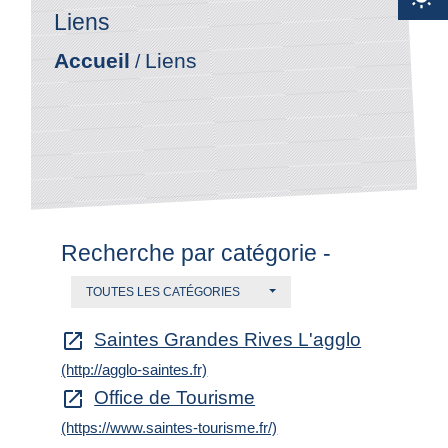
Liens
Accueil
Liens
/
Recherche par catégorie -
TOUTES LES CATÉGORIES
Saintes Grandes Rives L'agglo
open_in_new
(http://agglo-saintes.fr)
Office de Tourisme
open_in_new
(https://www.saintes-tourisme.fr/)