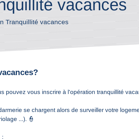
nquillité vacances
n Tranquillité vacances
 vacances?
us pouvez vous inscrire à l'opération tranquillité vac
armerie se chargent alors de surveiller votre logem
lage ...). 👮
 :