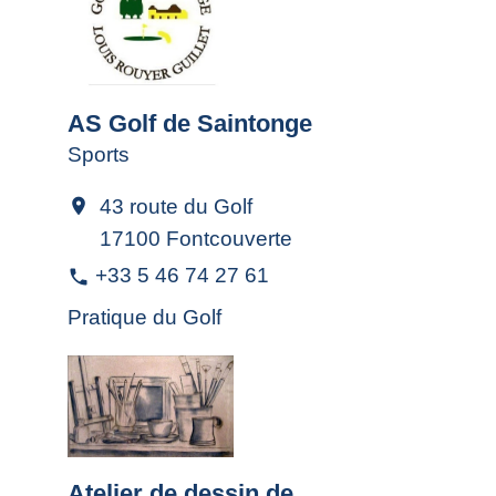
AS Golf de Saintonge
Sports
43 route du Golf
location_on
17100 Fontcouverte
+33 5 46 74 27 61
phone
Pratique du Golf
Atelier de dessin de