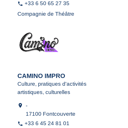
+33 6 50 65 27 35
phone
Compagnie de Théâtre
CAMINO IMPRO
Culture, pratiques d'activités
artistiques, culturelles
-
location_on
17100 Fontcouverte
+33 6 45 24 81 01
phone