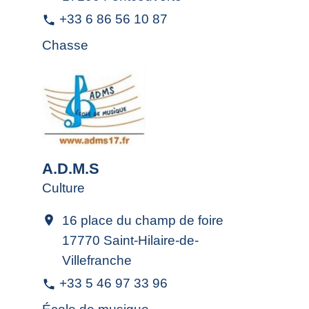
+33 6 86 56 10 87
phone
Chasse
A.D.M.S
Culture
16 place du champ de foire
location_on
17770 Saint-Hilaire-de-
Villefranche
+33 5 46 97 33 96
phone