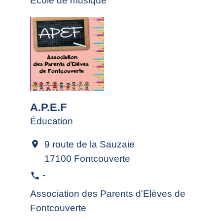
École de musique
A.P.E.F
Éducation
9 route de la Sauzaie
location_on
17100 Fontcouverte
-
phone
Association des Parents d'Elèves de
Fontcouverte