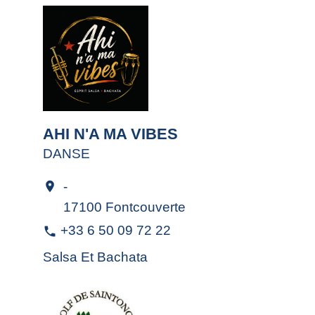
AHI N'A MA VIBES
DANSE
-
location_on
17100 Fontcouverte
+33 6 50 09 72 22
phone
Salsa Et Bachata