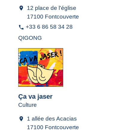
12 place de l'église
location_on
17100 Fontcouverte
+33 6 86 58 34 28
phone
QIGONG
Ça va jaser
Culture
1 allée des Acacias
location_on
17100 Fontcouverte