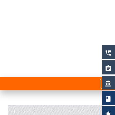
perm_phone_msg
assignment
menu
account_balance
book
wb_sunny