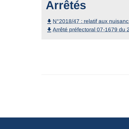
Arrêtés
N°2018/47 : relatif aux nuisa
file_download
Arrêté préfectoral 07-1679 du 22
file_download