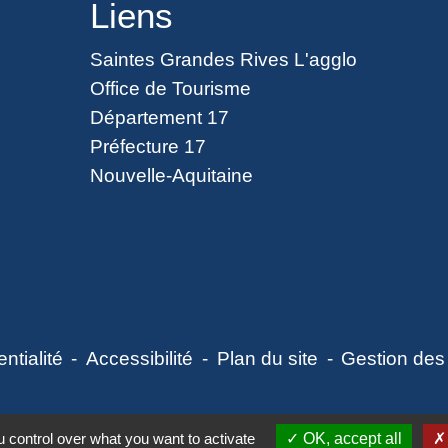
Liens
Saintes Grandes Rives L'agglo
Office de Tourisme
Département 17
Préfecture 17
Nouvelle-Aquitaine
ntialité
-
Accessibilité
-
Plan du site
-
Gestion des
 control over what you want to activate
OK, accept all
Site créé en partenariat avec Réseau des Communes