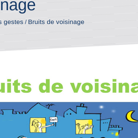
inage
Bruits de voisinage
s gestes
/