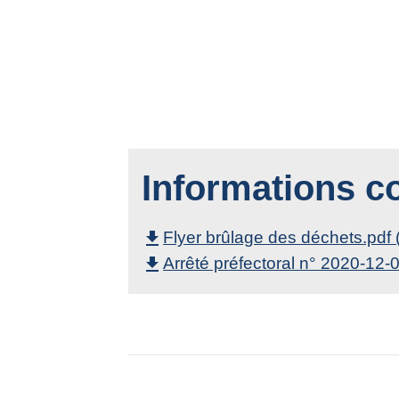
Informations 
Flyer brûlage des déchets.pdf
file_download
Arrêté préfectoral n° 2020-12
file_download