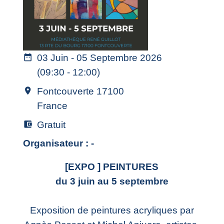
03 Juin - 05 Septembre 2026
date_range
(09:30 - 12:00)
Fontcouverte 17100
room
France
Gratuit
account_balance_wallet
Organisateur : -
[EXPO ] PEINTURES
du 3 juin au 5 septembre
Exposition de peintures acryliques par