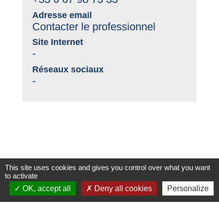
Adresse email
Contacter le professionnel
Site Internet
-
Réseaux sociaux
-
This site uses cookies and gives you control over what you want
to activate
Contacts
OK, accept all
Deny all cookies
Personalize
Commune de Fontcouverte
12, place de l'Eglise