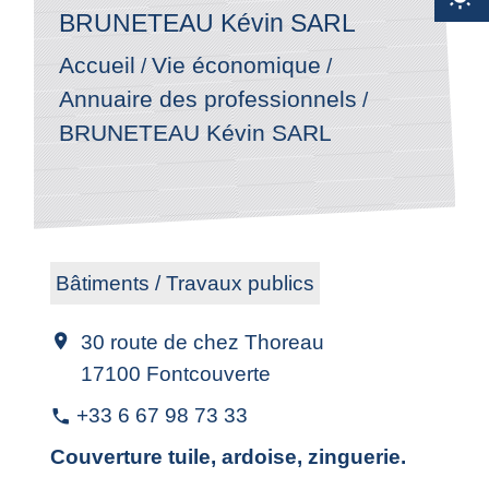
BRUNETEAU Kévin SARL
Accueil
Vie économique
/
/
Annuaire des professionnels
/
BRUNETEAU Kévin SARL
Bâtiments / Travaux publics
30 route de chez Thoreau
location_on
17100 Fontcouverte
+33 6 67 98 73 33
phone
Couverture tuile, ardoise, zinguerie.