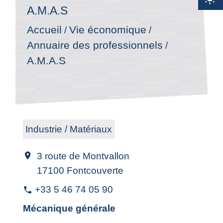
A.M.A.S
Accueil
Vie économique
/
/
Annuaire des professionnels
/
A.M.A.S
Industrie / Matériaux
3 route de Montvallon
location_on
17100 Fontcouverte
+33 5 46 74 05 90
phone
Mécanique générale