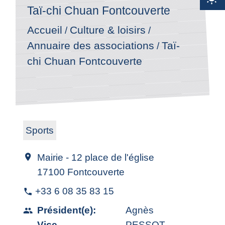
Taï-chi Chuan Fontcouverte
Accueil
Culture & loisirs
/
/
Annuaire des associations
Taï-
/
chi Chuan Fontcouverte
Sports
Mairie - 12 place de l'église
location_on
17100 Fontcouverte
+33 6 08 35 83 15
phone
Président(e):
Agnès
people
Vice-
PESSOT