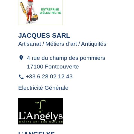
JACQUES SARL
Artisanat / Métiers d’art / Antiquités
4 rue du champ des pommiers
location_on
17100 Fontcouverte
+33 6 28 02 12 43
phone
Electricité Générale