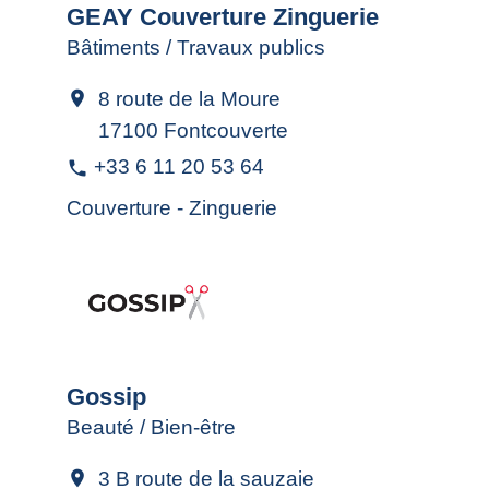
GEAY Couverture Zinguerie
Bâtiments / Travaux publics
8 route de la Moure
location_on
17100 Fontcouverte
+33 6 11 20 53 64
phone
Couverture - Zinguerie
Gossip
Beauté / Bien-être
3 B route de la sauzaie
location_on