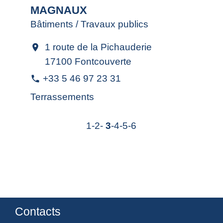
MAGNAUX
Bâtiments / Travaux publics
1 route de la Pichauderie
location_on
17100 Fontcouverte
+33 5 46 97 23 31
phone
Terrassements
1
-2
-
3
-4
-5
-6
Contacts