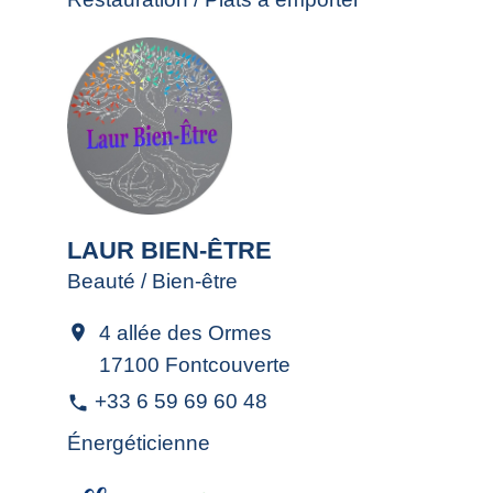
LAUR BIEN-ÊTRE
Beauté / Bien-être
4 allée des Ormes
location_on
17100 Fontcouverte
+33 6 59 69 60 48
phone
Énergéticienne