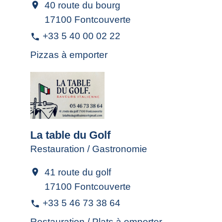
40 route du bourg
location_on
17100 Fontcouverte
+33 5 40 00 02 22
phone
Pizzas à emporter
La table du Golf
Restauration / Gastronomie
41 route du golf
location_on
17100 Fontcouverte
+33 5 46 73 38 64
phone
Restauration / Plats à emporter