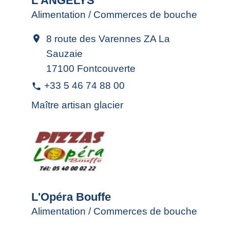
L'ANGELYS
Alimentation / Commerces de bouche
8 route des Varennes ZA La
location_on
Sauzaie
17100 Fontcouverte
+33 5 46 74 88 00
phone
Maître artisan glacier
L'Opéra Bouffe
Alimentation / Commerces de bouche