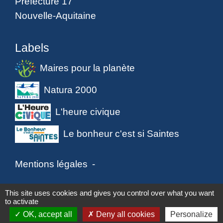
Préfecture 17
Nouvelle-Aquitaine
Labels
Maires pour la planète
Natura 2000
L'heure civique
Le bonheur c'est si Saintes
Mentions légales
-
Politique de confidentialité
-
Accessibilité
-
This site uses cookies and gives you control over what you want
to activate
Plan du site
-
Gestion des cookies
OK, accept all
Deny all cookies
Personalize